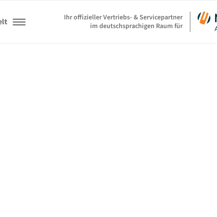
Ihr offizieller Vertriebs- & Servicepartner
lt
im deutschsprachigen Raum für